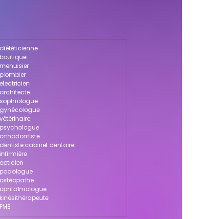
diététicienne
 boutique
 menuisier
 plombier
electricien
architecte
 sophrologue
r gynécologue
vétérinaire
r psychologue
 orthodontiste
dentiste cabinet dentaire
infirmière
opticien
r podologue
 ostéopathe
r ophtalmologue
kinésithérapeute
 PME