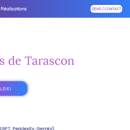
Réalisations
DEVIS / CONTACT
ès de Tarascon
LÉ(E)
PT, Perplexity, Gemini).