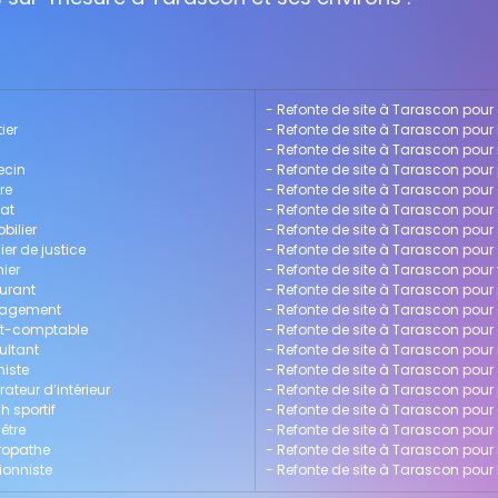
- 
Refonte de site à Tarascon pour 
ier
- 
Refonte de site à Tarascon pour
- 
Refonte de site à Tarascon pour
ecin
- 
Refonte de site à Tarascon pour
re
- 
Refonte de site à Tarascon pour 
cat
- 
Refonte de site à Tarascon pour 
bilier
- 
Refonte de site à Tarascon pour
er de justice
- 
Refonte de site à Tarascon pou
ier
- 
Refonte de site à Tarascon pour 
aurant
- 
Refonte de site à Tarascon pou
anagement
- 
Refonte de site à Tarascon pour
ert-comptable
- 
Refonte de site à Tarascon pour 
ultant
- 
Refonte de site à Tarascon pour 
niste
- 
Refonte de site à Tarascon pour 
ateur d’intérieur
- 
Refonte de site à Tarascon pou
h sportif
- 
Refonte de site à Tarascon pour
être
- 
Refonte de site à Tarascon pou
uropathe
- 
Refonte de site à Tarascon pour 
ionniste
- 
Refonte de site à Tarascon pour