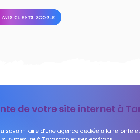
 AVIS CLIENTS GOOGLE
nte de votre site internet à T
 du savoir-faire d’une agence dédiée à la refonte et
ls sur-mesure à Tarascon et ses environs :