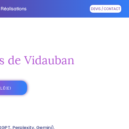
Réalisations
DEVIS / CONTACT
ès de Vidauban
LÉ(E)
PT, Perplexity, Gemini).