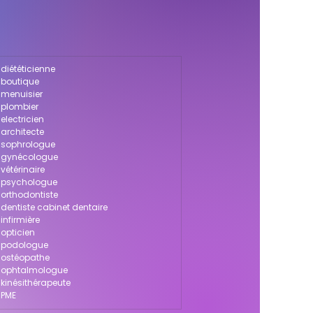
diététicienne
 boutique
 menuisier
 plombier
electricien
 architecte
r sophrologue
r gynécologue
vétérinaire
r psychologue
 orthodontiste
dentiste cabinet dentaire
infirmière
 opticien
r podologue
r ostéopathe
r ophtalmologue
 kinésithérapeute
 PME