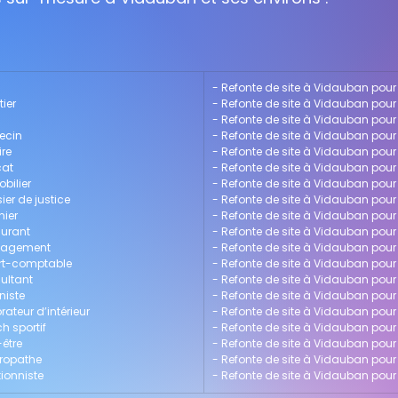
- 
Refonte de site à Vidauban pour 
ier
- 
Refonte de site à Vidauban pour
- 
Refonte de site à Vidauban pour
ecin
- 
Refonte de site à Vidauban pour
ire
- 
Refonte de site à Vidauban pour 
cat
- 
Refonte de site à Vidauban pour
bilier
- 
Refonte de site à Vidauban pou
ier de justice
- 
Refonte de site à Vidauban pou
nier
- 
Refonte de site à Vidauban pour 
aurant
- 
Refonte de site à Vidauban pou
anagement
- 
Refonte de site à Vidauban pour
ert-comptable
- 
Refonte de site à Vidauban pour 
ultant
- 
Refonte de site à Vidauban pour 
niste
- 
Refonte de site à Vidauban pour
ateur d’intérieur
- 
Refonte de site à Vidauban pou
h sportif
- 
Refonte de site à Vidauban pou
-être
- 
Refonte de site à Vidauban pou
uropathe
- 
Refonte de site à Vidauban pour
tionniste
- 
Refonte de site à Vidauban pour