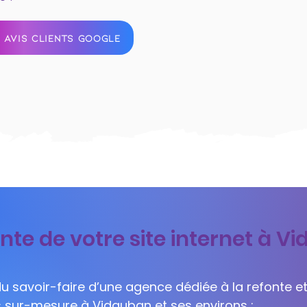
 AVIS CLIENTS GOOGLE
nte de votre site internet à V
 du savoir-faire d’une agence dédiée à la refonte et
ls sur-mesure à Vidauban et ses environs :