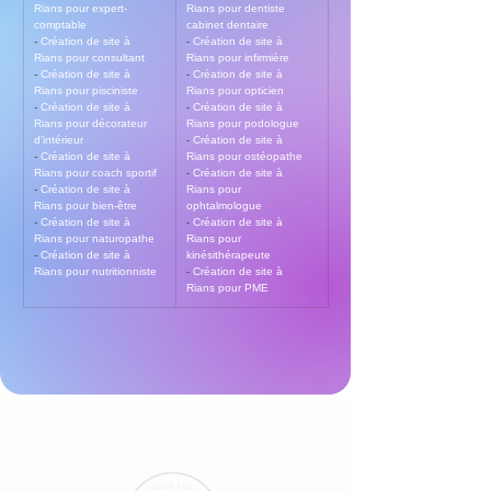
Rians pour expert-
Rians pour dentiste 
comptable
cabinet dentaire
- 
Création de site à 
- 
Création de site à 
Rians pour consultant
Rians pour infirmière
- 
Création de site à 
- 
Création de site à 
Rians pour pisciniste
Rians pour opticien
- 
Création de site à 
- 
Création de site à 
Rians pour décorateur 
Rians pour podologue
d’intérieur
- 
Création de site à 
- 
Création de site à 
Rians pour ostéopathe
Rians pour coach sportif
- 
Création de site à 
- 
Création de site à 
Rians pour 
Rians pour bien-être
ophtalmologue
- 
Création de site à 
- 
Création de site à 
Rians pour naturopathe
Rians pour 
- 
Création de site à 
kinésithérapeute
Rians pour nutritionniste
- 
Création de site à 
Rians pour PME