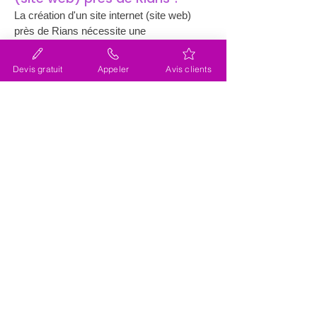
La création d'un site internet (site web) 
près de Rians nécessite une 
considération attentive de plusieurs 
éléments clés pour assurer le succès en 
Devis gratuit
Appeler
Avis clients
ligne. Premièrement, le design du site doit 
refléter l'identité de l'entreprise tout en 
étant adapté aux préférences locales. 
C'est ici que l'expertise de Lacky entre en 
jeu, en créant des designs à la fois 
esthétiques et fonctionnels. 
Deuxièmement, le contenu doit être 
pertinent et riche en informations, intégrant 
des mots-clés pertinents pour améliorer le 
référencement local. L’interactivité du site 
est un autre aspect crucial, permettant 
aux utilisateurs de naviguer facilement et 
de trouver rapidement ce qu'ils cherchent. 
Une attention particulière doit également 
être portée à la compatibilité mobile, car 
de plus en plus d'utilisateurs accèdent aux 