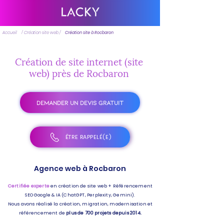
Accueil
/ Création site web /
Création site à Rocbaron
Création de site internet (site
web) près de Rocbaron
DEMANDER UN DEVIS GRATUIT
ÊTRE RAPPELÉ(E)
Agence web à Rocbaron
Certifiée experte
en création de site web + Référencement
SEO Google & IA (ChatGPT, Perplexity, Gemini).
Nous avons réalisé la création, migration, modernisation et
référencement de
plus de 700 projets depuis 2014.