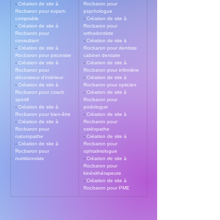
- 
Création de site à 
Rocbaron pour 
Rocbaron pour expert-
psychologue
comptable
- 
Création de site à 
- 
Création de site à 
Rocbaron pour 
Rocbaron pour 
orthodontiste
consultant
- 
Création de site à 
- 
Création de site à 
Rocbaron pour dentiste 
Rocbaron pour pisciniste
cabinet dentaire
- 
Création de site à 
- 
Création de site à 
Rocbaron pour 
Rocbaron pour infirmière
décorateur d’intérieur
- 
Création de site à 
- 
Création de site à 
Rocbaron pour opticien
Rocbaron pour coach 
- 
Création de site à 
sportif
Rocbaron pour 
- 
Création de site à 
podologue
Rocbaron pour bien-être
- 
Création de site à 
- 
Création de site à 
Rocbaron pour 
Rocbaron pour 
ostéopathe
naturopathe
- 
Création de site à 
- 
Création de site à 
Rocbaron pour 
Rocbaron pour 
ophtalmologue
nutritionniste
- 
Création de site à 
Rocbaron pour 
kinésithérapeute
- 
Création de site à 
Rocbaron pour PME