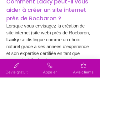
Comment Lacky peut-il vous 
aider à créer un site internet 
près de Rocbaron ?
Lorsque vous envisagez la création de 
site internet (site web) près de Rocbaron, 
Lacky
 se distingue comme un choix 
naturel grâce à ses années d'expérience 
et son expertise certifiée en tant que 
partenaire Wix. Lacky propose des 
solutions personnalisées qui s’adaptent 
Devis gratuit
Appeler
Avis clients
aux besoins spécifiques de chaque client. 
Son équipe dévouée travaille en 
collaboration étroite avec les entreprises 
locales pour comprendre leurs objectifs et 
leurs attentes. Rendre votre marque 
visible en ligne n’est qu’une partie de 
l’équation; il s'agit également de garantir 
que votre site soit convivial, esthétique et 
fonctionnel. En fournissant des services 
entièrement intégrés, Lacky fait en sorte 