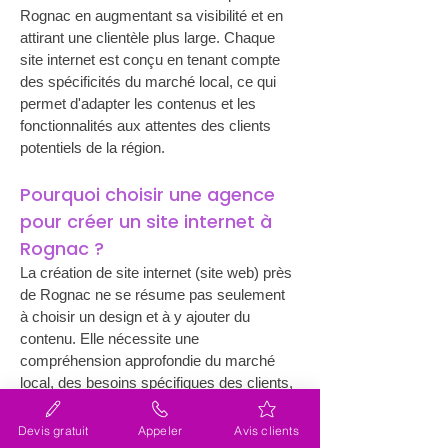
Rognac en augmentant sa visibilité et en 
attirant une clientèle plus large. Chaque 
site internet est conçu en tenant compte 
des spécificités du marché local, ce qui 
permet d'adapter les contenus et les 
fonctionnalités aux attentes des clients 
potentiels de la région.
Pourquoi choisir une agence 
pour créer un site internet à 
Rognac ?
La création de site internet (site web) près 
de Rognac ne se résume pas seulement 
à choisir un design et à y ajouter du 
contenu. Elle nécessite une 
compréhension approfondie du marché 
local, des besoins spécifiques des clients, 
et des subtilités des différents secteurs 
d'activité. Lacky, en tant qu'agence 
Devis gratuit
Appeler
Avis clients