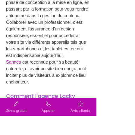
phase de conception à la mise en ligne, en 
passant par la formation pour vous rendre 
autonome dans la gestion du contenu. 
Collaborer avec un professionnel, c’est 
également l’assurance d’un design 
responsive, essentiel pour accéder à 
votre site via différents appareils tels que 
les smartphones et les tablettes, ce qui 
est indispensable aujourd’hui. 
Sannes
 est reconnue pour sa beauté 
naturelle, et avoir un site bien conçu peut 
inciter plus de visiteurs à explorer ce lieu 
enchanteur. 
Comment l'agence Lacky 
peut-elle transformer votre 
Devis gratuit
Appeler
Avis clients
vision en un site web 
fonctionnel près de Sannes ?
L'agence Lacky propose une 
approche 
personnalisée
 pour la création de site 