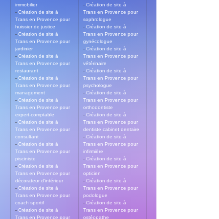
immobilier
- 
Création de site à 
- 
Création de site à 
Trans en Provence pour 
Trans en Provence pour 
sophrologue
huissier de justice
- 
Création de site à 
- 
Création de site à 
Trans en Provence pour 
Trans en Provence pour 
gynécologue
jardinier
- 
Création de site à 
- 
Création de site à 
Trans en Provence pour 
Trans en Provence pour 
vétérinaire
restaurant
- 
Création de site à 
- 
Création de site à 
Trans en Provence pour 
Trans en Provence pour 
psychologue
management
- 
Création de site à 
- 
Création de site à 
Trans en Provence pour 
Trans en Provence pour 
orthodontiste
expert-comptable
- 
Création de site à 
- 
Création de site à 
Trans en Provence pour 
Trans en Provence pour 
dentiste cabinet dentaire
consultant
- 
Création de site à 
- 
Création de site à 
Trans en Provence pour 
Trans en Provence pour 
infirmière
pisciniste
- 
Création de site à 
- 
Création de site à 
Trans en Provence pour 
Trans en Provence pour 
opticien
décorateur d’intérieur
- 
Création de site à 
- 
Création de site à 
Trans en Provence pour 
Trans en Provence pour 
podologue
coach sportif
- 
Création de site à 
- 
Création de site à 
Trans en Provence pour 
Trans en Provence pour 
ostéopathe