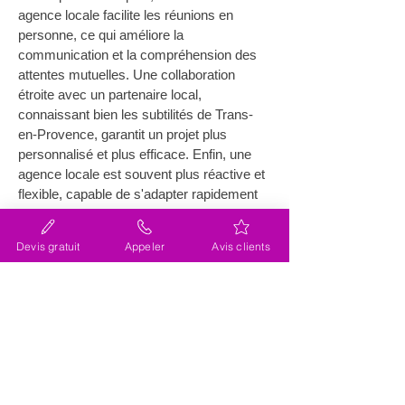
agence locale facilite les réunions en 
personne, ce qui améliore la 
communication et la compréhension des 
attentes mutuelles. Une collaboration 
étroite avec un partenaire local, 
connaissant bien les subtilités de Trans-
en-Provence, garantit un projet plus 
personnalisé et plus efficace. Enfin, une 
agence locale est souvent plus réactive et 
flexible, capable de s'adapter rapidement 
aux évolutions du marché et aux 
demandes des clients. Découvrez les 
Devis gratuit
Appeler
Avis clients
offres de 
création et refonte de sites
 que 
propose l'agence Lacky.
Quels sont les défis de la 
création de sites web pour les 
entreprises à Trans-en-
Provence ?