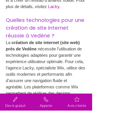
et à créer un réseau d'affaires solide. Pour 
plus de détails, visitez 
Lacky
.
Quelles technologies pour une 
création de site internet 
réussie à Vedène ?
La 
création de site internet (site web) 
près de Vedène
 nécessite l'utilisation de 
technologies adaptées pour garantir une 
expérience utilisateur optimale. Pour cela, 
l'agence Lacky, spécialiste Wix, utilise des 
outils modernes et performants afin 
d'assurer une navigation fluide et 
agréable. Les plateformes comme Wix 
permettent de réaliser des designs 
attrayants tout en offrant une flexibilité 
Devis gratuit
Appeler
Avis clients
totale dans le développement des 
fonctionnalités. Il est crucial d'optimiser le 
temps de chargement pour améliorer le 
référencement et conserver l'attention des 