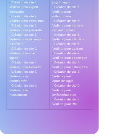
- 
Création de site à 
psychologue
Vedène pour expert-
- 
Création de site à 
comptable
Vedène pour 
- 
Création de site à 
orthodontiste
Vedène pour consultant
- 
Création de site à 
- 
Création de site à 
Vedène pour dentiste 
Vedène pour pisciniste
cabinet dentaire
- 
Création de site à 
- 
Création de site à 
Vedène pour décorateur 
Vedène pour infirmière
d’intérieur
- 
Création de site à 
- 
Création de site à 
Vedène pour opticien
Vedène pour coach 
- 
Création de site à 
sportif
Vedène pour podologue
- 
Création de site à 
- 
Création de site à 
Vedène pour bien-être
Vedène pour ostéopathe
- 
Création de site à 
- 
Création de site à 
Vedène pour 
Vedène pour 
naturopathe
ophtalmologue
- 
Création de site à 
- 
Création de site à 
Vedène pour 
Vedène pour 
nutritionniste
kinésithérapeute
- 
Création de site à 
Vedène pour PME