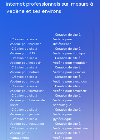
internet professionnels sur-mesure à
Vedène et ses environs :
- 
Création de site à 
- 
Création de site à 
Vedène pour 
Vedène pour bijoutier
diététicienne
- 
Création de site à 
- 
Création de site à 
Vedène pour BTP
Vedène pour boutique
- 
Création de site à 
- 
Création de site à 
Vedène pour médecin
Vedène pour menuisier
- 
Création de site à 
- 
Création de site à 
Vedène pour notaire
Vedène pour plombier
- 
Création de site à 
- 
Création de site à 
Vedène pour avocat
Vedène pour electricien
- 
Création de site à 
- 
Création de site à 
Vedène pour immobilier
Vedène pour architecte
- 
Création de site à 
- 
Création de site à 
Vedène pour huissier de 
Vedène pour 
justice
sophrologue
- 
Création de site à 
- 
Création de site à 
Vedène pour jardinier
Vedène pour 
- 
Création de site à 
gynécologue
Vedène pour restaurant
- 
Création de site à 
- 
Création de site à 
Vedène pour vétérinaire
Vedène pour 
- 
Création de site à 
management
Vedène pour 