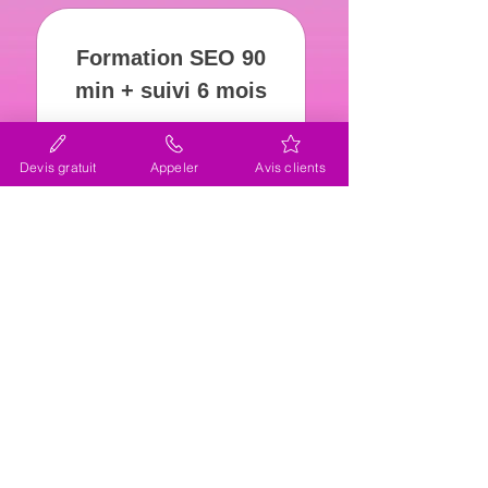
Formation SEO 90
min + suivi 6 mois
285€
€
285
Devis gratuit
Appeler
Avis clients
Valable 1 mois
SOUSCRIRE