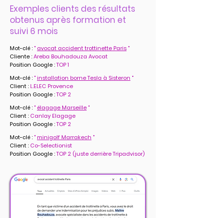
Exemples clients des résultats
obtenus après formation et
suivi 6 mois
Mot-clé :
"
avocat accident trottinette
Paris
"
Cliente :
Areba Bouhadouza Avocat
Position Google :
TOP 1
Mot-clé :
"
installation borne Tesla à Sisteron
"
Client :
L.ELEC Provence
Position Google :
TOP 2
Mot-clé :
"
élagage Marseille
"
Client :
Canlay Elagage
Position Google :
TOP 2
Mot-clé :
"
minigolf Marrakech
"
Client :
Co-Selectionist
Position Google :
TOP 2 (juste derrière Tripadvisor)