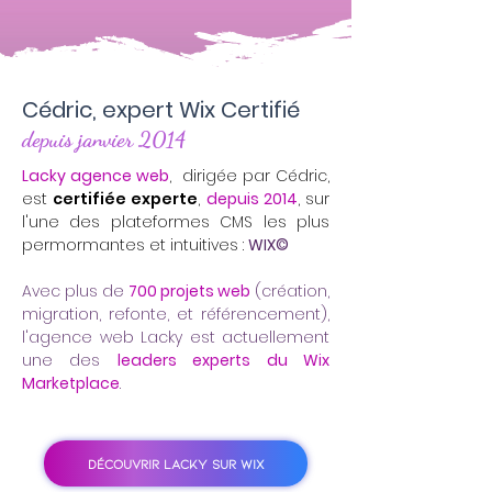
Cédric, expert Wix Certifié
depuis janvier 2014
Lacky agence web
, dirigée par Cédric,
est
certifiée experte
,
depuis 2014
, sur
l'une des plateformes CMS les plus
permormantes et intuitives :
WIX©
Avec plus de
700 projets web
(création,
migration, refonte, et référencement),
l'agence web Lacky est actuellement
une des
leaders experts du Wix
Marketplace
.
DÉCOUVRIR LACKY SUR WIX