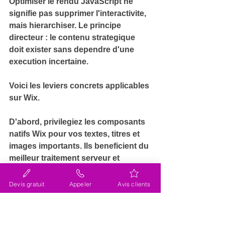
Optimiser le rendu JavaScript ne 
signifie pas supprimer l'interactivite, 
mais hierarchiser. Le principe 
directeur : 
le contenu strategique 
doit exister sans dependre d'une 
execution incertaine
.
Voici les leviers concrets applicables 
sur Wix.
D'abord, privilegiez les composants 
natifs Wix pour vos textes, titres et 
images importants. Ils beneficient du 
meilleur traitement serveur et 
exposent leur contenu dans le HTML 
initial.
Devis gratuit
Appeler
Avis clients
Reservez le code personnalise et les 
applications tierces aux fonctions 