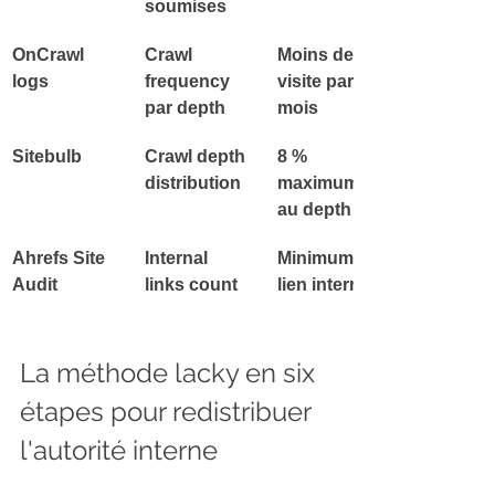
soumises
OnCrawl 
Crawl 
Moins de 1 
logs
frequency 
visite par 
par depth
mois
Sitebulb
Crawl depth 
8 % 
distribution
maximum 
au depth 4+
Ahrefs Site 
Internal 
Minimum 1 
Audit
links count
lien interne
La méthode lacky en six 
étapes pour redistribuer 
l'autorité interne