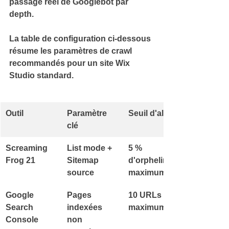
passage réel de Googlebot par 
depth.
La table de configuration ci-dessous 
résume les 
paramètres de crawl 
recommandés
 pour un site Wix 
Studio standard.
Outil
Paramètre 
Seuil d'alerte
clé
Screaming 
List mode + 
5 % 
Frog 21
Sitemap 
d'orphelines 
source
maximum
Google 
Pages 
10 URLs 
Search 
indexées 
maximum
Console
non 