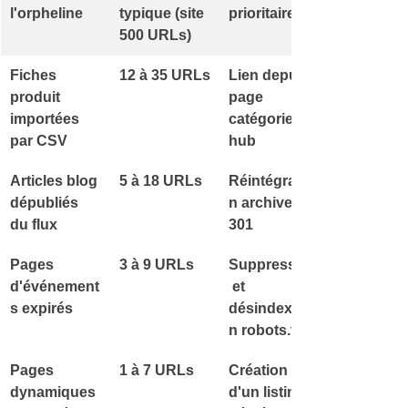
l'orpheline
typique (site 
prioritaire
500 URLs)
Fiches 
12 à 35 URLs
Lien depuis 
produit 
page 
importées 
catégorie ou 
par CSV
hub
Articles blog 
5 à 18 URLs
Réintégratio
dépubliés 
n archive ou 
du flux
301
Pages 
3 à 9 URLs
Suppression
d'événement
 et 
s expirés
désindexatio
n robots.txt
Pages 
1 à 7 URLs
Création 
dynamiques 
d'un listing 