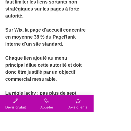
faut 
limiter les liens sortants non 
stratégiques
 sur les pages à forte 
autorité.
Sur Wix, la page d'accueil concentre 
en moyenne 
38 % du PageRank 
interne
 d'un site standard.
Chaque lien ajouté au menu 
principal 
dilue cette autorité
 et doit 
donc être justifié par un objectif 
commercial mesurable.
La règle 
lacky
 : pas plus de sept 
éléments dans le menu principal, 
plus deux à trois CTAs prioritaires 
Devis gratuit
Appeler
Avis clients
dans le hero.
Les 
liens contextuels dans le corps 