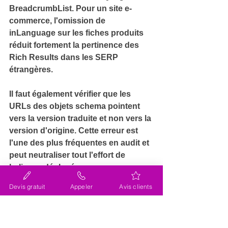
BreadcrumbList
. 
Pour un site e-
commerce, l'omission de 
inLanguage sur les fiches produits 
réduit fortement la pertinence des 
Rich Results dans les SERP 
étrangères.
Il faut également vérifier que les 
URLs des objets schema
 pointent 
vers la version traduite et non vers la 
version d'origine. 
Cette erreur est 
l'une des plus fréquentes en audit et 
peut neutraliser tout l'effort de 
balisage déployé.
Devis gratuit
Appeler
Avis clients
Avec lacky, nous avons 
reconfiguré Wix Multilingual 
et déployé Hreflang sur trois 