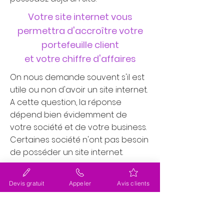
Votre site internet vous
permettra d'accroître votre
portefeuille client
et votre chiffre d'affaires
On nous demande souvent s'il est
utile ou non d'avoir un site internet.
A cette question, la réponse
dépend bien évidemment de
votre société et de votre business.
Certaines société n'ont pas besoin
de posséder un site internet.
Pour savoir si vous avez besoin
Devis gratuit
Appeler
Avis clients
d'en avoir un, il vous suffit de taper
dans les moteurs de recherche
tels que
Google
(
Bing
,
Ecosia
,