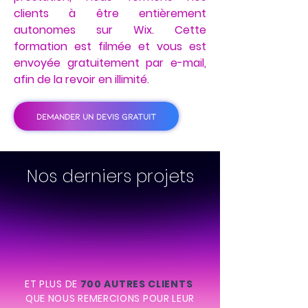
clients à être entièrement
autonomes sur Wix. Cette
formation est filmée et vous est
envoyée gratuitement par e-mail,
afin de la revoir en illimité.
DEMANDER UN DEVIS GRATUIT
Nos derniers projets
ET PLUS DE
700 AUTRES CLIENTS
QUE NOUS REMERCIONS POUR LEUR