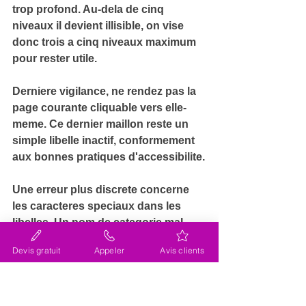
trop profond. Au-dela de cinq 
niveaux il devient illisible, on vise 
donc 
trois a cinq niveaux maximum
pour rester utile.
Derniere vigilance, ne rendez pas la 
page courante cliquable vers elle-
meme. Ce dernier maillon reste 
un 
simple libelle inactif
, conformement 
aux bonnes pratiques d'accessibilite.
Une erreur plus discrete concerne 
les caracteres speciaux dans les 
libelles. Un nom de categorie mal 
encode 
peut invalider le balisage
 et 
Devis gratuit
Appeler
Avis clients
faire echouer le test des resultats 
enrichis.