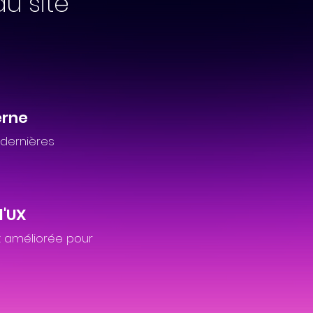
du site
erne
 dernières
l'UX
nt améliorée pour