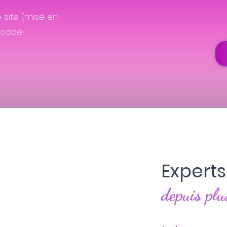
 site (mise en
 coder.
Experts
depuis plu