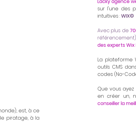
Lacky agence w
sur l'une des 
intuitives :
WIX©
Avec plus de
70
référencement)
des experts Wix
La plateforme 
outils CMS dans
codes (No-Code
Que vous ayez d
en créer un,
conseiller la meil
 monde), est, à ce
e piratage, à la