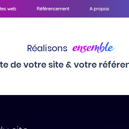
ites web
Référencement
A propos
Réalisons
te de votre site & votre réfé