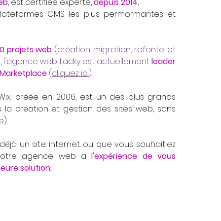
eb
, est certifiée experte,
depuis 2014
,
plateformes CMS les plus permormantes et
0 projets web
(création, migration, refonte, et
, l'agence web Lacky est actuellement
l
eader
 Marketplace
(
cliquez ici
).
Wix, créée en 2006, est un des plus grands
 la création et gestion des sites web, sans
).
éjà un site internet ou que vous souhaitiez
 notre agence web a
l'expérience de vous
leure solution.