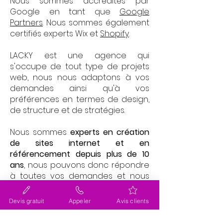
Nous sommes accrédités par
Google en tant que
Google
Partners
. Nous sommes également
certifiés experts Wix et
Shopify
.
LACKY est une agence qui
s'occupe de tout type de projets
web, nous nous adaptons à vos
demandes ainsi qu'à vos
préférences en termes de design,
de structure et de stratégies.
Nous sommes
experts en création
de sites internet et en
référencement depuis plus de 10
ans
, nous pouvons donc répondre
à toutes vos demandes et nous
adapter à votre projet web.
Devis gratuit
Appeler
Avis clients
Nous travaillons également sur
votre stratégie générale, sur votre