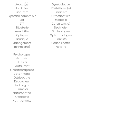
Avocat(e)
Gynécologue
Jardinier
Diététicien(e)
Bien-être
Pisciniste
Expertise comptable
Orthodontiste
Bar
Medecin
BTP
Consultant(e)
Bijouterie
Electricien
Immobilier
Sophrologue
Optique
Ophtalmologue
Boutique
Dentiste
Management
Coach sportif
Infirmièr(e)
Notaire
Psychologue
Menuisier
Huissier
Restaurant
Kinésithérapeute
Vétérinaire
Ostéopathe
Décorateur
Podologue
Plombier
Naturopathe
Architecte
Nutritionniste