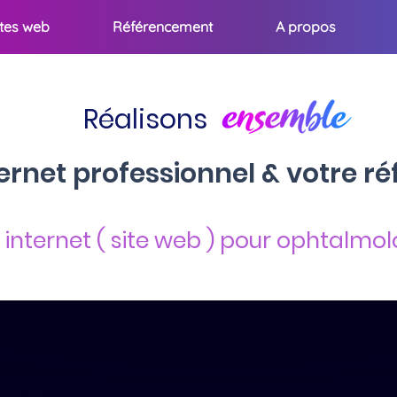
ites web
Référencement
A propos
Réalisons
nternet professionnel & votre 
 internet ( site web ) pour ophtalmo