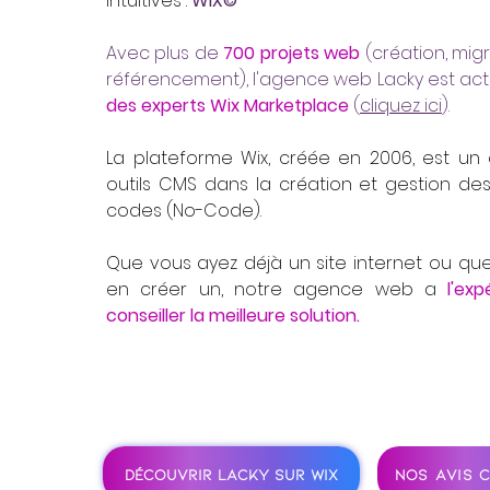
intuitives :
WIX©
Avec plus de
700 projets web
(création, migr
référencement), l'agence web Lacky est ac
des experts Wix Marketplace
(
cliquez ici
).
La plateforme Wix, créée en 2006, est un
outils CMS dans la création et gestion des
codes (No-Code).
Que vous ayez déjà un site internet ou que
en créer un, notre agence web a
l'ex
conseiller la meilleure solution.
DÉCOUVRIR LACKY SUR WIX
NOS AVIS C