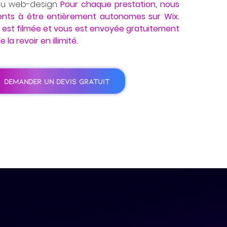
au web-design.
Pour chaque prestation, nous
ents à être entièrement autonomes sur Wix.
 est filmée et vous est envoyée gratuitement
 la revoir en illimité.
DEMANDER UN DEVIS GRATUIT