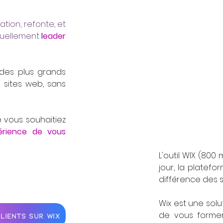
ation, refonte, et
tuellement
l
eader
 des plus grands
 sites web, sans
 vous souhaitiez
périence de vous
L'outil WIX (800 
jour, la platef
différence des 
Wix est une sol
de vous forme
LIENTS SUR WIX