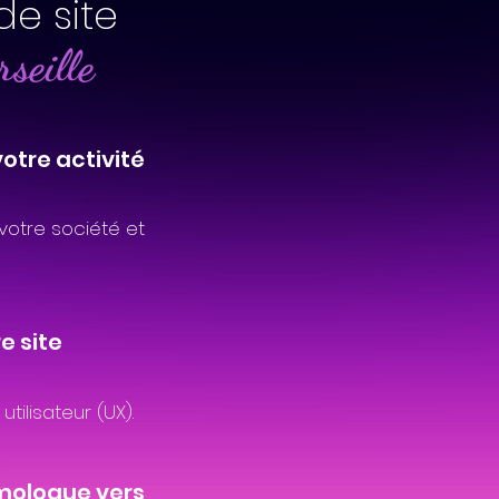
de site
seille
votre activité
votre société et
e site
tilisateur (UX).
lmologue vers