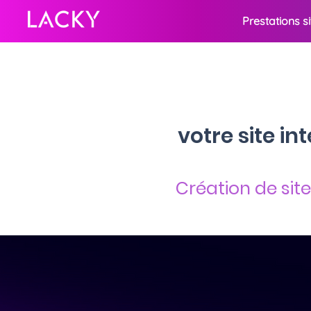
Prestations s
votre site i
Création de site