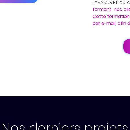
JAVASCRIPT ou 
formons nos cli
Cette formation
par e-mail, afin de
Nos derniers projets