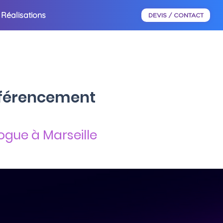
Réalisations
DEVIS / CONTACT
référencement
logue à Marseille