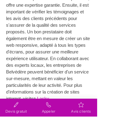
offre une expertise garantie. Ensuite, il est 
important de vérifier les témoignages et 
les avis des clients précédents pour 
s'assurer de la qualité des services 
proposés. Un bon prestataire doit 
également être en mesure de créer un site 
web responsive, adapté à tous les types 
d'écrans, pour assurer une meilleure 
expérience utilisateur. En collaborant avec 
des experts locaux, les entreprises de 
Belvédère peuvent bénéficier d'un service 
sur-mesure, mettant en valeur les 
particularités de leur activité. Pour plus 
d'informations sur la création de sites 
internet, visitez 
Lacky
.
Devis gratuit
Appeler
Avis clients
Quels sont les avantages d'un 
site web optimisé pour 
Belvédère ?