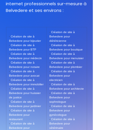
internet professionnels sur-mesure à
Belvedere et ses environs :
- 
Création de site à 
- 
Création de site à 
Belvedere pour 
Belvedere pour bijoutier
diététicienne
- 
Création de site à 
- 
Création de site à 
Belvedere pour BTP
Belvedere pour boutique
- 
Création de site à 
- 
Création de site à 
Belvedere pour médecin
Belvedere pour menuisier
- 
Création de site à 
- 
Création de site à 
Belvedere pour notaire
Belvedere pour plombier
- 
Création de site à 
- 
Création de site à 
Belvedere pour avocat
Belvedere pour 
- 
Création de site à 
electricien
Belvedere pour immobilier
- 
Création de site à 
- 
Création de site à 
Belvedere pour architecte
Belvedere pour huissier 
- 
Création de site à 
de justice
Belvedere pour 
- 
Création de site à 
sophrologue
Belvedere pour jardinier
- 
Création de site à 
- 
Création de site à 
Belvedere pour 
Belvedere pour 
gynécologue
restaurant
- 
Création de site à 
- 
Création de site à 
Belvedere pour 
Belvedere pour 
vétérinaire