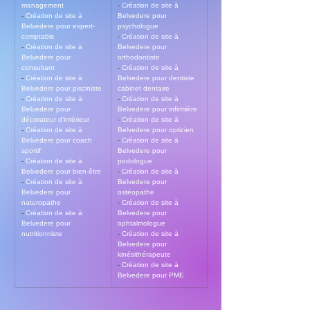
management
- 
Création de site à 
- 
Création de site à 
Belvedere pour 
Belvedere pour expert-
psychologue
comptable
- 
Création de site à 
- 
Création de site à 
Belvedere pour 
Belvedere pour 
orthodontiste
consultant
- 
Création de site à 
- 
Création de site à 
Belvedere pour dentiste 
Belvedere pour pisciniste
cabinet dentaire
- 
Création de site à 
- 
Création de site à 
Belvedere pour 
Belvedere pour infirmière
décorateur d’intérieur
- 
Création de site à 
- 
Création de site à 
Belvedere pour opticien
Belvedere pour coach 
- 
Création de site à 
sportif
Belvedere pour 
- 
Création de site à 
podologue
Belvedere pour bien-être
- 
Création de site à 
- 
Création de site à 
Belvedere pour 
Belvedere pour 
ostéopathe
naturopathe
- 
Création de site à 
- 
Création de site à 
Belvedere pour 
Belvedere pour 
ophtalmologue
nutritionniste
- 
Création de site à 
Belvedere pour 
kinésithérapeute
- 
Création de site à 
Belvedere pour PME