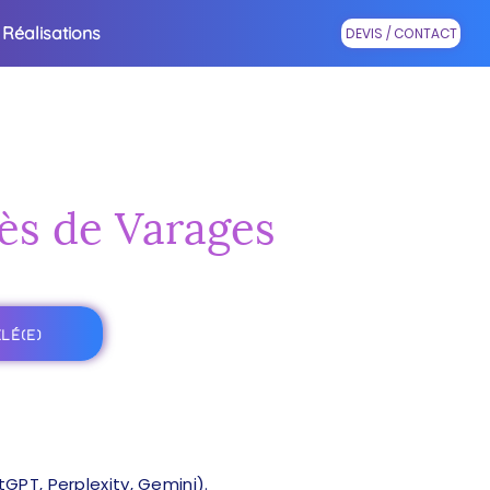
Réalisations
DEVIS / CONTACT
rès de Varages
LÉ(E)
PT, Perplexity, Gemini).