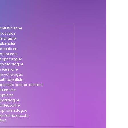
diététicienne
 boutique
 menuisier
 plombier
electricien
architecte
 sophrologue
r gynécologue
vétérinaire
r psychologue
 orthodontiste
dentiste cabinet dentaire
infirmière
opticien
r podologue
 ostéopathe
r ophtalmologue
kinésithérapeute
 PME