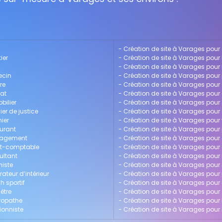
- 
Création de site à Varages pour 
ier
- 
Création de site à Varages pour
- 
Création de site à Varages pour
ecin
- 
Création de site à Varages pour
re
- 
Création de site à Varages pour 
cat
- 
Création de site à Varages pour 
bilier
- 
Création de site à Varages pour
er de justice
- 
Création de site à Varages pou
ier
- 
Création de site à Varages pour 
aurant
- 
Création de site à Varages pou
anagement
- 
Création de site à Varages pour
ert-comptable
- 
Création de site à Varages pour 
ultant
- 
Création de site à Varages pour 
niste
- 
Création de site à Varages pour 
ateur d’intérieur
- 
Création de site à Varages pou
h sportif
- 
Création de site à Varages pour
être
- 
Création de site à Varages pou
uropathe
- 
Création de site à Varages pour 
ionniste
- 
Création de site à Varages pour