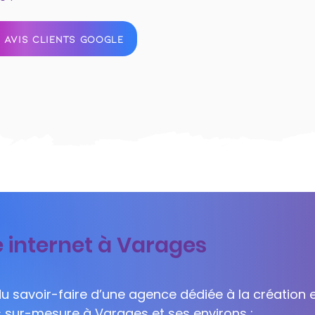
 AVIS CLIENTS GOOGLE
e internet à Varages
 du savoir-faire d’une agence dédiée à la création e
ls sur-mesure à Varages et ses environs :