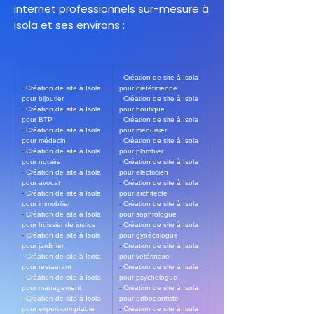
internet professionnels sur-mesure à
Isola et ses environs :
- 
Création de site à Isola 
- 
Création de site à Isola 
pour diététicienne
pour bijoutier
- 
Création de site à Isola 
- 
Création de site à Isola 
pour boutique
pour BTP
- 
Création de site à Isola 
- 
Création de site à Isola 
pour menuisier
pour médecin
- 
Création de site à Isola 
- 
Création de site à Isola 
pour plombier
pour notaire
- 
Création de site à Isola 
- 
Création de site à Isola 
pour electricien
pour avocat
- 
Création de site à Isola 
- 
Création de site à Isola 
pour architecte
pour immobilier
- 
Création de site à Isola 
- 
Création de site à Isola 
pour sophrologue
pour huissier de justice
- 
Création de site à Isola 
- 
Création de site à Isola 
pour gynécologue
pour jardinier
- 
Création de site à Isola 
- 
Création de site à Isola 
pour vétérinaire
pour restaurant
- 
Création de site à Isola 
- 
Création de site à Isola 
pour psychologue
pour management
- 
Création de site à Isola 
- 
Création de site à Isola 
pour orthodontiste
pour expert-comptable
- 
Création de site à Isola 