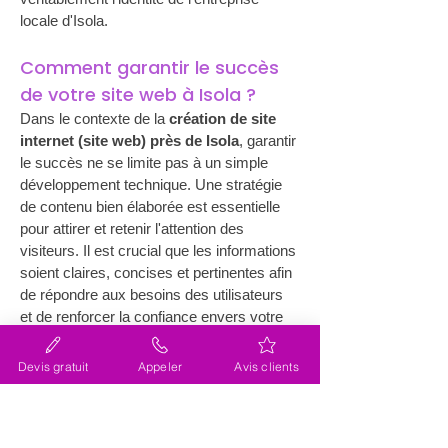
locale d'Isola.
Comment garantir le succès 
de votre site web à Isola ?
Dans le contexte de la 
création de site 
internet (site web) près de Isola
, garantir 
le succès ne se limite pas à un simple 
développement technique. Une stratégie 
de contenu bien élaborée est essentielle 
pour attirer et retenir l'attention des 
visiteurs. Il est crucial que les informations 
soient claires, concises et pertinentes afin 
de répondre aux besoins des utilisateurs 
et de renforcer la confiance envers votre 
marque. L'agence Lacky, grâce à son 
expertise, s'assure également que le 
Devis gratuit
Appeler
Avis clients
design du site est à la fois attrayant et 
fonctionnel, en mettant l'accent sur une 
navigation fluide et intuitive. Les images 