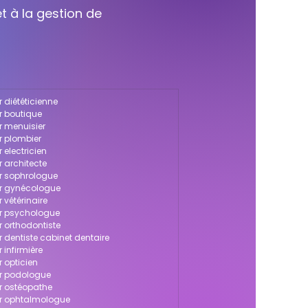
t à la gestion de
 diététicienne
r boutique
r menuisier
r plombier
 electricien
r architecte
ur sophrologue
ur gynécologue
 vétérinaire
ur psychologue
r orthodontiste
r dentiste cabinet dentaire
 infirmière
r opticien
ur podologue
ur ostéopathe
ur ophtalmologue