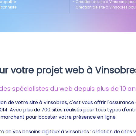
turopathe
- 
Création de site à Vinsobres pou
itionniste
- 
Création de site à Vinsobres pou
ur votre projet web à Vinsobre
s spécialistes du web depuis plus de 10 ans
ion de votre site à Vinsobres, c'est vous offrir l'assuranc
014. Avec plus de 700 sites réalisés pour tous types d'ent
ui marchent pour booster votre présence en ligne.
ité de vos besoins digitaux à Vinsobres : création de site