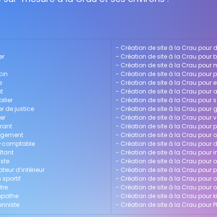
- 
Création de site à la Crau pour d
er
- 
Création de site à la Crau pour 
- 
Création de site à la Crau pour 
cin
- 
Création de site à la Crau pour 
e
- 
Création de site à la Crau pour e
t
- 
Création de site à la Crau pour a
ilier
- 
Création de site à la Crau pour
r de justice
- 
Création de site à la Crau pour
er
- 
Création de site à la Crau pour v
urant
- 
Création de site à la Crau pour
nagement
- 
Création de site à la Crau pour 
rt-comptable
- 
Création de site à la Crau pour 
ltant
- 
Création de site à la Crau pour i
iste
- 
Création de site à la Crau pour o
teur d’intérieur
- 
Création de site à la Crau pour
 sportif
- 
Création de site à la Crau pour 
tre
- 
Création de site à la Crau pour
ropathe
- 
Création de site à la Crau pour 
onniste
- 
Création de site à la Crau pour 