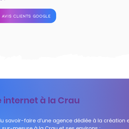
 AVIS CLIENTS GOOGLE
 internet à la Crau
 du savoir-faire d’une agence dédiée à la création e
s sur-mesure à la Crau et ses environs :