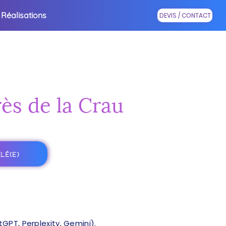
Réalisations
DEVIS / CONTACT
rès de la Crau
LÉ(E)
PT, Perplexity, Gemini).