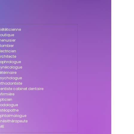
iététicienne
boutique
menuisier
plombier
lectricien
rchitecte
 sophrologue
 gynécologue
étérinaire
 psychologue
orthodontiste
dentiste cabinet dentaire
nfirmière
pticien
 podologue
ostéopathe
 ophtalmologue
kinésithérapeute
PME