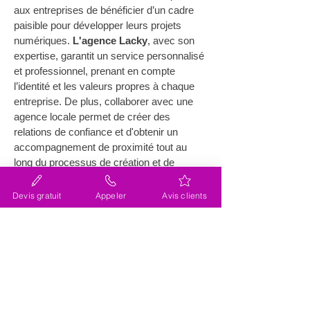
aux entreprises de bénéficier d’un cadre 
paisible pour développer leurs projets 
numériques. 
L'agence Lacky
, avec son 
expertise, garantit un service personnalisé 
et professionnel, prenant en compte 
l’identité et les valeurs propres à chaque 
entreprise. De plus, collaborer avec une 
agence locale permet de créer des 
relations de confiance et d'obtenir un 
accompagnement de proximité tout au 
long du processus de création et de 
gestion du site web. L'expertise technique 
alliée à la compréhension du marché local 
Devis gratuit
Appeler
Avis clients
assure un projet réussi et pertinent.  
Comment se déroule la 
création de site internet avec 
l'agence Lacky ?
La collaboration avec 
l'agence Lacky
, 
expert Wix certifié partenaire depuis plus 