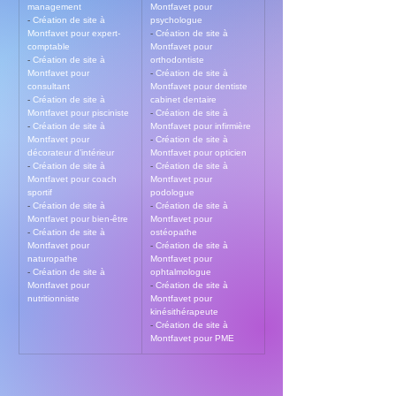
management
Montfavet pour 
- 
Création de site à 
psychologue
Montfavet pour expert-
- 
Création de site à 
comptable
Montfavet pour 
- 
Création de site à 
orthodontiste
Montfavet pour 
- 
Création de site à 
consultant
Montfavet pour dentiste 
- 
Création de site à 
cabinet dentaire
Montfavet pour pisciniste
- 
Création de site à 
- 
Création de site à 
Montfavet pour infirmière
Montfavet pour 
- 
Création de site à 
décorateur d’intérieur
Montfavet pour opticien
- 
Création de site à 
- 
Création de site à 
Montfavet pour coach 
Montfavet pour 
sportif
podologue
- 
Création de site à 
- 
Création de site à 
Montfavet pour bien-être
Montfavet pour 
- 
Création de site à 
ostéopathe
Montfavet pour 
- 
Création de site à 
naturopathe
Montfavet pour 
- 
Création de site à 
ophtalmologue
Montfavet pour 
- 
Création de site à 
nutritionniste
Montfavet pour 
kinésithérapeute
- 
Création de site à 
Montfavet pour PME