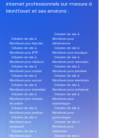
internet professionnels sur-mesure à
Montfavet et ses environs :
- 
Création de site à 
- 
Création de site à 
Montfavet pour 
Montfavet pour bijoutier
diététicienne
- 
Création de site à 
- 
Création de site à 
Montfavet pour BTP
Montfavet pour boutique
- 
Création de site à 
- 
Création de site à 
Montfavet pour médecin
Montfavet pour menuisier
- 
Création de site à 
- 
Création de site à 
Montfavet pour notaire
Montfavet pour plombier
- 
Création de site à 
- 
Création de site à 
Montfavet pour avocat
Montfavet pour electricien
- 
Création de site à 
- 
Création de site à 
Montfavet pour immobilier
Montfavet pour architecte
- 
Création de site à 
- 
Création de site à 
Montfavet pour huissier 
Montfavet pour 
de justice
sophrologue
- 
Création de site à 
- 
Création de site à 
Montfavet pour jardinier
Montfavet pour 
- 
Création de site à 
gynécologue
Montfavet pour 
- 
Création de site à 
restaurant
Montfavet pour 
- 
Création de site à 
vétérinaire
Montfavet pour 
- 
Création de site à 