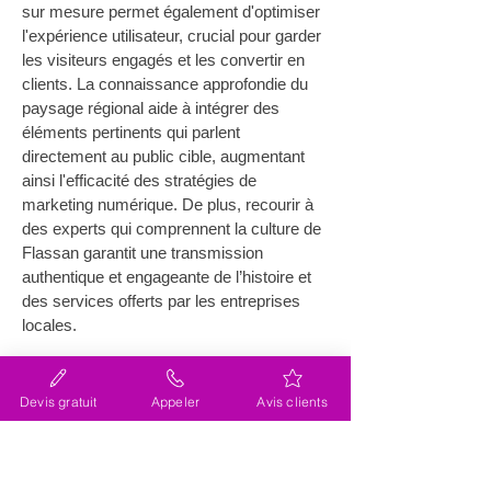
sur mesure permet également d'optimiser 
l'expérience utilisateur, crucial pour garder 
les visiteurs engagés et les convertir en 
clients. La connaissance approfondie du 
paysage régional aide à intégrer des 
éléments pertinents qui parlent 
directement au public cible, augmentant 
ainsi l'efficacité des stratégies de 
marketing numérique. De plus, recourir à 
des experts qui comprennent la culture de 
Flassan garantit une transmission 
authentique et engageante de l’histoire et 
des services offerts par les entreprises 
locales.
Comment assurer la refonte 
d’un site web existant près de 
Devis gratuit
Appeler
Avis clients
Flassan ?
La refonte d'un site internet existant près 
de Flassan nécessite un plan stratégique 