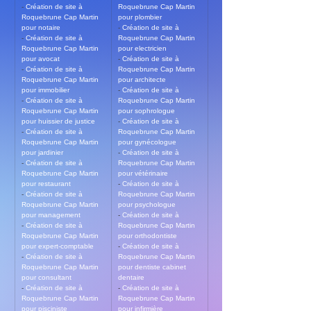
- 
Création de site à 
Roquebrune Cap Martin 
Roquebrune Cap Martin 
pour plombier
pour notaire
- 
Création de site à 
- 
Création de site à 
Roquebrune Cap Martin 
Roquebrune Cap Martin 
pour electricien
pour avocat
- 
Création de site à 
- 
Création de site à 
Roquebrune Cap Martin 
Roquebrune Cap Martin 
pour architecte
pour immobilier
- 
Création de site à 
- 
Création de site à 
Roquebrune Cap Martin 
Roquebrune Cap Martin 
pour sophrologue
pour huissier de justice
- 
Création de site à 
- 
Création de site à 
Roquebrune Cap Martin 
Roquebrune Cap Martin 
pour gynécologue
pour jardinier
- 
Création de site à 
- 
Création de site à 
Roquebrune Cap Martin 
Roquebrune Cap Martin 
pour vétérinaire
pour restaurant
- 
Création de site à 
- 
Création de site à 
Roquebrune Cap Martin 
Roquebrune Cap Martin 
pour psychologue
pour management
- 
Création de site à 
- 
Création de site à 
Roquebrune Cap Martin 
Roquebrune Cap Martin 
pour orthodontiste
pour expert-comptable
- 
Création de site à 
- 
Création de site à 
Roquebrune Cap Martin 
Roquebrune Cap Martin 
pour dentiste cabinet 
pour consultant
dentaire
- 
Création de site à 
- 
Création de site à 
Roquebrune Cap Martin 
Roquebrune Cap Martin 
pour pisciniste
pour infirmière