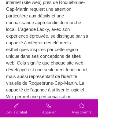
internet (site web) près de Roquebrune-
Cap-Martin requiert une attention 
particulière aux détails et une 
connaissance approfondie du marché 
local. L'agence Lacky, avec son 
expérience éprouvée, se distingue par sa 
capacité à intégrer des éléments 
esthétiques inspirés par cette région 
unique dans ses conceptions de sites 
web. Cela signifie que chaque site web 
développé est non seulement fonctionnel, 
mais aussi représentatif de l'identité 
visuelle de Roquebrune-Cap-Martin. La 
capacité de l'agence à utiliser le logiciel 
Wix permet une personnalisation 
exceptionnelle, garantissant que le design 
reflète fidèlement les valeurs et l'identité 
Devis gratuit
Appeler
Avis clients
de votre entreprise. Découvrez toute la 
palette de services de l'agence Lacky sur 
leur site
.