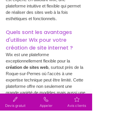
plateforme intuitive et flexible qui permet 
de réaliser des sites web à la fois 
esthétiques et fonctionnels.
Quels sont les avantages 
d'utiliser Wix pour votre 
création de site internet ?
Wix est une plateforme 
exceptionnellement flexible pour la 
création de sites web
, surtout près de la 
Roque-sur-Pernes où l'accès à une 
expertise technique peut être limité. Cette 
plateforme offre non seulement une 
grande variété de modèles mais aussi une 
personnalisation aisée, adaptée à la vision 
unique de votre entreprise. Lacky, en tant 
Devis gratuit
Appeler
Avis clients
que partenaire certifié, maîtrise toutes les 
fonctionnalités avancées de Wix pour 
optimiser votre site, améliorant ainsi votre 