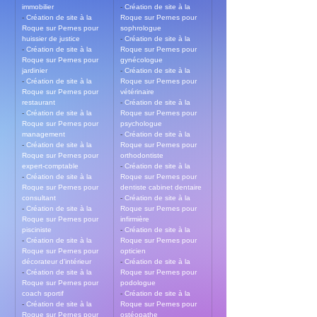
immobilier
- 
Création de site à la 
- 
Création de site à la 
Roque sur Pernes pour 
Roque sur Pernes pour 
sophrologue
huissier de justice
- 
Création de site à la 
- 
Création de site à la 
Roque sur Pernes pour 
Roque sur Pernes pour 
gynécologue
jardinier
- 
Création de site à la 
- 
Création de site à la 
Roque sur Pernes pour 
Roque sur Pernes pour 
vétérinaire
restaurant
- 
Création de site à la 
- 
Création de site à la 
Roque sur Pernes pour 
Roque sur Pernes pour 
psychologue
management
- 
Création de site à la 
- 
Création de site à la 
Roque sur Pernes pour 
Roque sur Pernes pour 
orthodontiste
expert-comptable
- 
Création de site à la 
- 
Création de site à la 
Roque sur Pernes pour 
Roque sur Pernes pour 
dentiste cabinet dentaire
consultant
- 
Création de site à la 
- 
Création de site à la 
Roque sur Pernes pour 
Roque sur Pernes pour 
infirmière
pisciniste
- 
Création de site à la 
- 
Création de site à la 
Roque sur Pernes pour 
Roque sur Pernes pour 
opticien
décorateur d’intérieur
- 
Création de site à la 
- 
Création de site à la 
Roque sur Pernes pour 
Roque sur Pernes pour 
podologue
coach sportif
- 
Création de site à la 
- 
Création de site à la 
Roque sur Pernes pour 
Roque sur Pernes pour 
ostéopathe