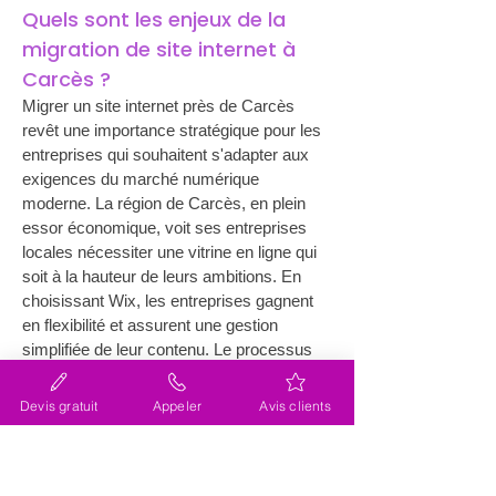
Quels sont les enjeux de la 
migration de site internet à 
Carcès ?
Migrer un site internet près de Carcès 
revêt une importance stratégique pour les 
entreprises qui souhaitent s'adapter aux 
exigences du marché numérique 
moderne. La région de Carcès, en plein 
essor économique, voit ses entreprises 
locales nécessiter une vitrine en ligne qui 
soit à la hauteur de leurs ambitions. En 
choisissant Wix, les entreprises gagnent 
en flexibilité et assurent une gestion 
simplifiée de leur contenu. Le processus 
de migration, supporté par l'agence Lacky, 
s'avère fluide et transparent, éliminant 
Devis gratuit
Appeler
Avis clients
ainsi les obstacles techniques souvent 
rencontrés avec d'autres CMS. Wix offre 
également un large éventail d'outils 
marketing gratuits et payants qui peuvent 