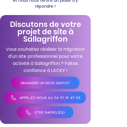
et nous nous ferons un plaisir d'y
répondre !
Discutons de votre
projet de site à
Sallagriffon
Vous souhaitez réaliser la migration
d'un site professionnel pour votre
activité à Sallagriffon ? Faites
confiance à LACKY !
DEMANDER UN DEVIS GRATUIT
APPELEZ-NOUS AU 04 91 91 47 05
ÊTRE RAPPELÉ(E)