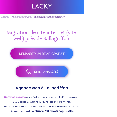
Accueil
/ Migration site web /
Migration de site à Sallagriffon
Migration de site internet (site
web) près de Sallagriffon
DEMANDER UN DEVIS GRATUIT
ÊTRE RAPPELÉ(E)
Agence web à Sallagriffon
Certifiée experte
en création de site web + Référencement
SEO Google & IA (ChatGPT, Perplexity, Gemini).
Nous avons réalisé la création, migration, modernisation et
référencement de
plus de 700 projets depuis 2014.