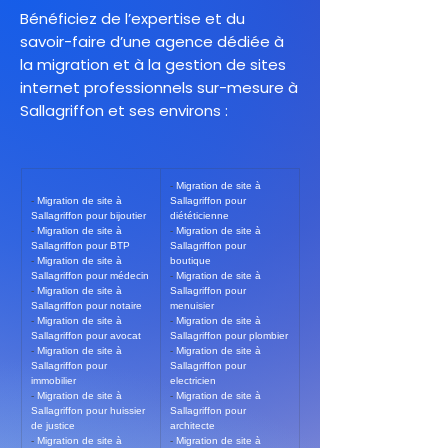
Bénéficiez de l’expertise et du
savoir-faire d’une agence dédiée à
la migration et à la gestion de sites
internet professionnels sur-mesure à
Sallagriffon et ses environs :
- 
Migration de site à 
- 
Migration de site à 
Sallagriffon pour 
Sallagriffon pour bijoutier
diététicienne
- 
Migration de site à 
- 
Migration de site à 
Sallagriffon pour BTP
Sallagriffon pour 
- 
Migration de site à 
boutique
Sallagriffon pour médecin
- 
Migration de site à 
- 
Migration de site à 
Sallagriffon pour 
Sallagriffon pour notaire
menuisier
- 
Migration de site à 
- 
Migration de site à 
Sallagriffon pour avocat
Sallagriffon pour plombier
- 
Migration de site à 
- 
Migration de site à 
Sallagriffon pour 
Sallagriffon pour 
immobilier
electricien
- 
Migration de site à 
- 
Migration de site à 
Sallagriffon pour huissier 
Sallagriffon pour 
de justice
architecte
- 
Migration de site à 
- 
Migration de site à 