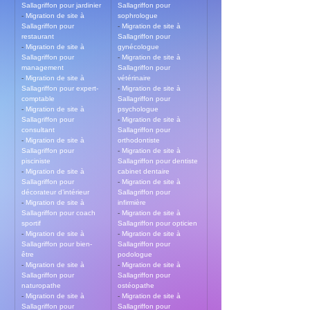
Sallagriffon pour jardinier
Sallagriffon pour 
- 
Migration de site à 
sophrologue
Sallagriffon pour 
- 
Migration de site à 
restaurant
Sallagriffon pour 
- 
Migration de site à 
gynécologue
Sallagriffon pour 
- 
Migration de site à 
management
Sallagriffon pour 
- 
Migration de site à 
vétérinaire
Sallagriffon pour expert-
- 
Migration de site à 
comptable
Sallagriffon pour 
- 
Migration de site à 
psychologue
Sallagriffon pour 
- 
Migration de site à 
consultant
Sallagriffon pour 
- 
Migration de site à 
orthodontiste
Sallagriffon pour 
- 
Migration de site à 
pisciniste
Sallagriffon pour dentiste 
- 
Migration de site à 
cabinet dentaire
Sallagriffon pour 
- 
Migration de site à 
décorateur d’intérieur
Sallagriffon pour 
- 
Migration de site à 
infirmière
Sallagriffon pour coach 
- 
Migration de site à 
sportif
Sallagriffon pour opticien
- 
Migration de site à 
- 
Migration de site à 
Sallagriffon pour bien-
Sallagriffon pour 
être
podologue
- 
Migration de site à 
- 
Migration de site à 
Sallagriffon pour 
Sallagriffon pour 
naturopathe
ostéopathe
- 
Migration de site à 
- 
Migration de site à 
Sallagriffon pour 
Sallagriffon pour 