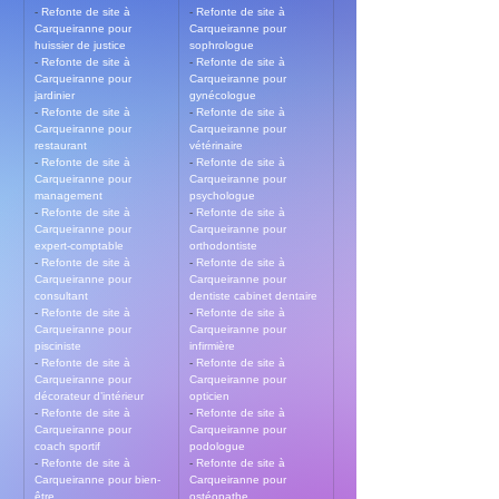
- 
Refonte de site à 
- 
Refonte de site à 
Carqueiranne pour 
Carqueiranne pour 
huissier de justice
sophrologue
- 
Refonte de site à 
- 
Refonte de site à 
Carqueiranne pour 
Carqueiranne pour 
jardinier
gynécologue
- 
Refonte de site à 
- 
Refonte de site à 
Carqueiranne pour 
Carqueiranne pour 
restaurant
vétérinaire
- 
Refonte de site à 
- 
Refonte de site à 
Carqueiranne pour 
Carqueiranne pour 
management
psychologue
- 
Refonte de site à 
- 
Refonte de site à 
Carqueiranne pour 
Carqueiranne pour 
expert-comptable
orthodontiste
- 
Refonte de site à 
- 
Refonte de site à 
Carqueiranne pour 
Carqueiranne pour 
consultant
dentiste cabinet dentaire
- 
Refonte de site à 
- 
Refonte de site à 
Carqueiranne pour 
Carqueiranne pour 
pisciniste
infirmière
- 
Refonte de site à 
- 
Refonte de site à 
Carqueiranne pour 
Carqueiranne pour 
décorateur d’intérieur
opticien
- 
Refonte de site à 
- 
Refonte de site à 
Carqueiranne pour 
Carqueiranne pour 
coach sportif
podologue
- 
Refonte de site à 
- 
Refonte de site à 
Carqueiranne pour bien-
Carqueiranne pour 
être
ostéopathe