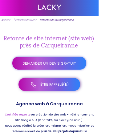
Accueil
/ Refonte site web /
Refonte site à Carqueiranne
Refonte de site internet (site web)
près de Carqueiranne
DEMANDER UN DEVIS GRATUIT
ÊTRE RAPPELÉ(E)
Agence web à Carqueiranne
Certifiée experte
en création de site web + Référencement
SEO Google & IA (ChatGPT, Perplexity, Gemini).
Nous avons réalisé la création, migration, modernisation et
référencement de
plus de 700 projets depuis 2014.