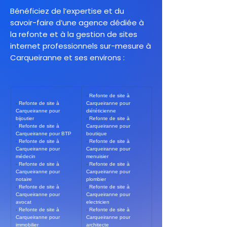
Bénéficiez de l’expertise et du
savoir-faire d’une agence dédiée à
la refonte et à la gestion de sites
internet professionnels sur-mesure à
Carqueiranne et ses environs :
- 
Refonte de site à 
- 
Refonte de site à 
Carqueiranne pour 
Carqueiranne pour 
diététicienne
bijoutier
- 
Refonte de site à 
- 
Refonte de site à 
Carqueiranne pour 
Carqueiranne pour BTP
boutique
- 
Refonte de site à 
- 
Refonte de site à 
Carqueiranne pour 
Carqueiranne pour 
médecin
menuisier
- 
Refonte de site à 
- 
Refonte de site à 
Carqueiranne pour 
Carqueiranne pour 
notaire
plombier
- 
Refonte de site à 
- 
Refonte de site à 
Carqueiranne pour 
Carqueiranne pour 
avocat
electricien
- 
Refonte de site à 
- 
Refonte de site à 
Carqueiranne pour 
Carqueiranne pour 
immobilier
architecte