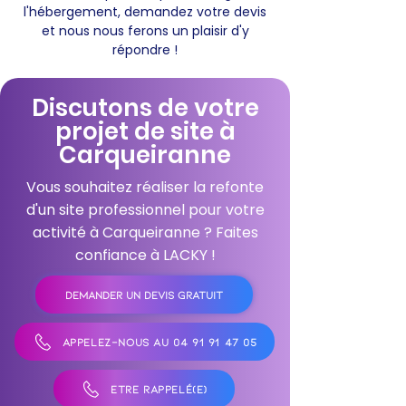
l'hébergement, demandez votre devis
et nous nous ferons un plaisir d'y
répondre !
Discutons de votre
projet de site à
Carqueiranne
Vous souhaitez réaliser la refonte
d'un site professionnel pour votre
activité à Carqueiranne ? Faites
confiance à LACKY !
DEMANDER UN DEVIS GRATUIT
APPELEZ-NOUS AU 04 91 91 47 05
ÊTRE RAPPELÉ(E)