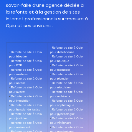
savoir-faire d’une agence dédiée à
la refonte et à la gestion de sites
internet professionnels sur-mesure à
Opio et ses environs :
- 
Refonte de site à Opio 
- 
Refonte de site à Opio 
pour diététicienne
pour bijoutier
- 
Refonte de site à Opio 
- 
Refonte de site à Opio 
pour boutique
pour BTP
- 
Refonte de site à Opio 
- 
Refonte de site à Opio 
pour menuisier
pour médecin
- 
Refonte de site à Opio 
- 
Refonte de site à Opio 
pour plombier
pour notaire
- 
Refonte de site à Opio 
- 
Refonte de site à Opio 
pour electricien
pour avocat
- 
Refonte de site à Opio 
- 
Refonte de site à Opio 
pour architecte
pour immobilier
- 
Refonte de site à Opio 
- 
Refonte de site à Opio 
pour sophrologue
pour huissier de justice
- 
Refonte de site à Opio 
- 
Refonte de site à Opio 
pour gynécologue
pour jardinier
- 
Refonte de site à Opio 
- 
Refonte de site à Opio 
pour vétérinaire
pour restaurant
- 
Refonte de site à Opio 
- 
Refonte de site à Opio 
pour psychologue