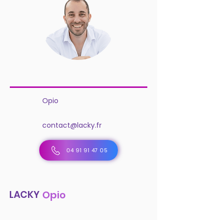
Opio
contact@lacky.fr
04 91 91 47 05
LACKY
Opio