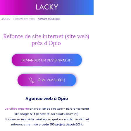
Accueil
/ Refonte site web /
Refonte site à Opio
Refonte de site internet (site web)
près d'Opio
DEMANDER UN DEVIS GRATUIT
ÊTRE RAPPELÉ(E)
Agence web à Opio
Certifiée experte
en création de site web + Référencement
SEO Google & IA (ChatGPT, Perplexity, Gemini).
Nous avons réalisé la création, migration, modernisation et
référencement de
plus de 700 projets depuis 2014.