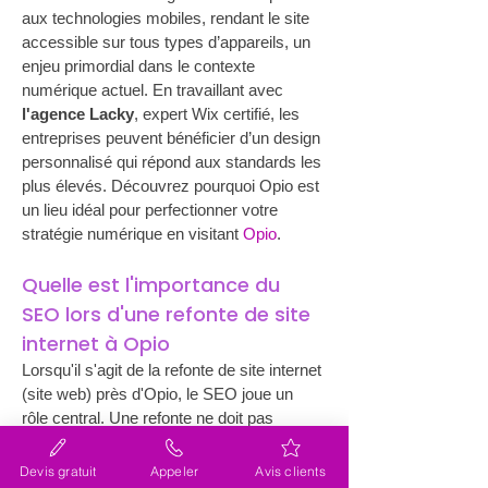
aux technologies mobiles, rendant le site 
accessible sur tous types d’appareils, un 
enjeu primordial dans le contexte 
numérique actuel. En travaillant avec 
l'agence Lacky
, expert Wix certifié, les 
entreprises peuvent bénéficier d’un design 
personnalisé qui répond aux standards les 
plus élevés. Découvrez pourquoi Opio est 
un lieu idéal pour perfectionner votre 
stratégie numérique en visitant 
Opio
.
Quelle est l'importance du 
SEO lors d'une refonte de site 
internet à Opio
Lorsqu'il s'agit de la refonte de site internet 
(site web) près d'Opio, le SEO joue un 
rôle central. Une refonte ne doit pas 
seulement se concentrer sur l'apparence 
visuelle, mais aussi sur le contenu et la 
Devis gratuit
Appeler
Avis clients