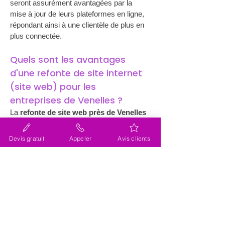
seront assurément avantagées par la 
mise à jour de leurs plateformes en ligne, 
répondant ainsi à une clientèle de plus en 
plus connectée.
Quels sont les avantages 
d'une refonte de site internet 
(site web) pour les 
entreprises de Venelles ?
La 
refonte de site web près de Venelles
présente plusieurs atouts. L'un des 
principaux bénéfices réside dans 
Devis gratuit
Appeler
Avis clients
l'amélioration de l'expérience utilisateur. 
Un site bien structuré et au design 
moderne attire davantage de visiteurs, 
incitant ceux-ci à passer plus de temps à 
explorer les offres de l’entreprise. Cela 
augmente non seulement la visibilité, mais 
également le potentiel de conversion. Par 
ailleurs, la refonte permet d'optimiser le 