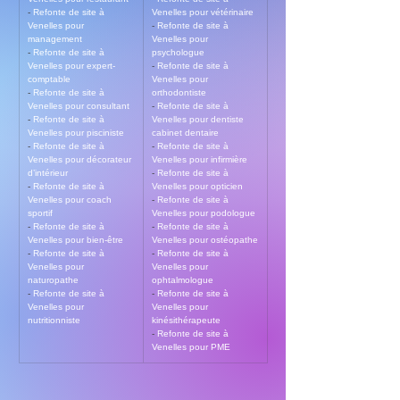
- 
Refonte de site à 
Venelles pour vétérinaire
Venelles pour 
- 
Refonte de site à 
management
Venelles pour 
- 
Refonte de site à 
psychologue
Venelles pour expert-
- 
Refonte de site à 
comptable
Venelles pour 
- 
Refonte de site à 
orthodontiste
Venelles pour consultant
- 
Refonte de site à 
- 
Refonte de site à 
Venelles pour dentiste 
Venelles pour pisciniste
cabinet dentaire
- 
Refonte de site à 
- 
Refonte de site à 
Venelles pour décorateur 
Venelles pour infirmière
d’intérieur
- 
Refonte de site à 
- 
Refonte de site à 
Venelles pour opticien
Venelles pour coach 
- 
Refonte de site à 
sportif
Venelles pour podologue
- 
Refonte de site à 
- 
Refonte de site à 
Venelles pour bien-être
Venelles pour ostéopathe
- 
Refonte de site à 
- 
Refonte de site à 
Venelles pour 
Venelles pour 
naturopathe
ophtalmologue
- 
Refonte de site à 
- 
Refonte de site à 
Venelles pour 
Venelles pour 
nutritionniste
kinésithérapeute
- 
Refonte de site à 
Venelles pour PME