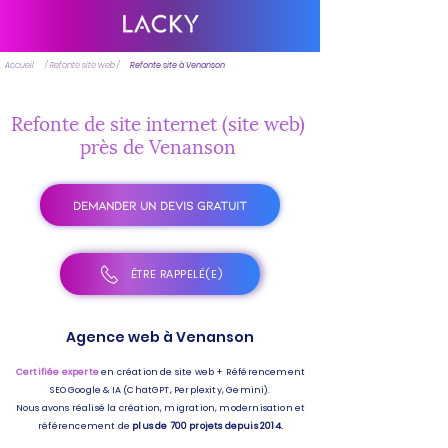
Accueil
/ Refonte site web /
Refonte site à Venanson
Refonte de site internet (site web)
près de Venanson
DEMANDER UN DEVIS GRATUIT
ÊTRE RAPPELÉ(E)
Agence web à Venanson
Certifiée experte
en création de site web + Référencement
SEO Google & IA (ChatGPT, Perplexity, Gemini).
Nous avons réalisé la création, migration, modernisation et
référencement de
plus de 700 projets depuis 2014.