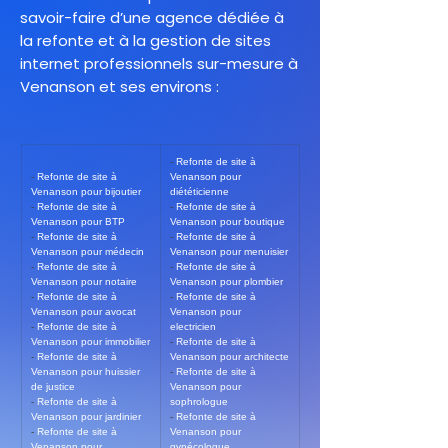
savoir-faire d’une agence dédiée à
la refonte et à la gestion de sites
internet professionnels sur-mesure à
Venanson et ses environs :
- 
Refonte de site à 
- 
Refonte de site à 
Venanson pour 
Venanson pour bijoutier
diététicienne
- 
Refonte de site à 
- 
Refonte de site à 
Venanson pour BTP
Venanson pour boutique
- 
Refonte de site à 
- 
Refonte de site à 
Venanson pour médecin
Venanson pour menuisier
- 
Refonte de site à 
- 
Refonte de site à 
Venanson pour notaire
Venanson pour plombier
- 
Refonte de site à 
- 
Refonte de site à 
Venanson pour avocat
Venanson pour 
- 
Refonte de site à 
electricien
Venanson pour immobilier
- 
Refonte de site à 
- 
Refonte de site à 
Venanson pour architecte
Venanson pour huissier 
- 
Refonte de site à 
de justice
Venanson pour 
- 
Refonte de site à 
sophrologue
Venanson pour jardinier
- 
Refonte de site à 
- 
Refonte de site à 
Venanson pour 
Venanson pour 
gynécologue