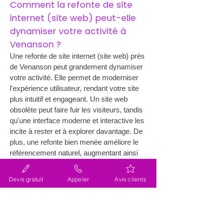
Comment la refonte de site 
internet (site web) peut-elle 
dynamiser votre activité à 
Venanson ?
Une refonte de site internet (site web) près 
de Venanson peut grandement dynamiser 
votre activité. Elle permet de moderniser 
l'expérience utilisateur, rendant votre site 
plus intuitif et engageant. Un site web 
obsolète peut faire fuir les visiteurs, tandis 
qu'une interface moderne et interactive les 
incite à rester et à explorer davantage. De 
plus, une refonte bien menée améliore le 
référencement naturel, augmentant ainsi 
votre visibilité en ligne. L'agence Lacky, 
avec sa certification Wix niveau Légende, 
Devis gratuit
Appeler
Avis clients
veille à ce que chaque aspect de votre 
site soit optimisé pour l'ère numérique 
actuelle. Vous êtes ainsi assuré de 
toucher un public plus large et de convertir 